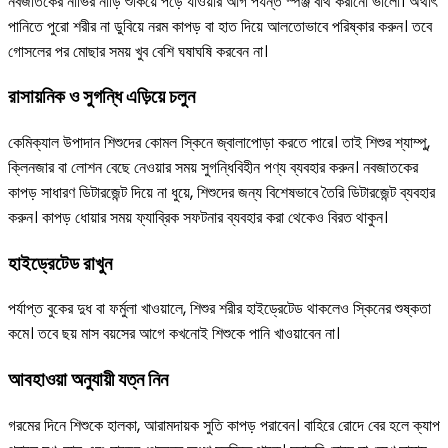
নবজাতকের নাভির নাড়ি শুকিয়ে পড়ে যাওয়ার আগ পর্যন্ত স্পঞ্জ বাথ করানো ভালো। অর্থাৎ
পানিতে পুরো শরীর না ডুবিয়ে নরম কাপড় বা হাত দিয়ে আলতোভাবে পরিষ্কার করুন। তবে
গোসলের পর মোছার সময় খুব বেশি ঘষাঘষি করবেন না।
রাসায়নিক ও সুগন্ধি এড়িয়ে চলুন
কেমিক্যাল উপাদান শিশুদের কোমল স্কিনে জ্বালাপোড়া করতে পারে। তাই শিশুর শ্যাম্পু,
ক্লিনজার বা লোশন বেছে নেওয়ার সময় সুগন্ধিবিহীন পণ্য ব্যবহার করুন। নবজাতকের
কাপড় সাধারণ ডিটারজেন্ট দিয়ে না ধুয়ে, শিশুদের জন্য বিশেষভাবে তৈরি ডিটারজেন্ট ব্যবহার
করুন। কাপড় ধোয়ার সময় ফ্যাব্রিক সফটনার ব্যবহার করা থেকেও বিরত থাকুন।
হাইড্রেটেড রাখুন
পর্যাপ্ত বুকের দুধ বা ফর্মুলা খাওয়ালে, শিশুর শরীর হাইড্রেটেড থাকলেও স্কিনের শুষ্কতা
কমে। তবে ছয় মাস বয়সের আগে কখনোই শিশুকে পানি খাওয়াবেন না।
আবহাওয়া অনুযায়ী যত্ন নিন
গরমের দিনে শিশুকে হালকা, আরামদায়ক সুতি কাপড় পরাবেন। বাহিরে রোদে বের হলে ক্যাপ