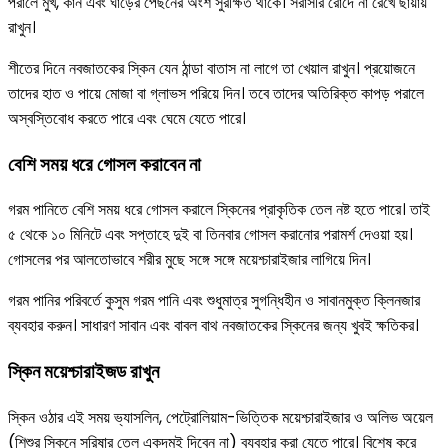
পরালে মুখ, কান এবং ঘাড়ের পেছনের অংশ সুরক্ষিত থাকে। সরাসরি রোদে না রেখে ছায়ায়
রাখুন।
শীতের দিনে নবজাতকের স্কিন যেন ঠান্ডা বাতাস না লাগে তা খেয়াল রাখুন। প্রয়োজনে
তাদের হাত ও পায়ে মোজা বা গ্লাভস পরিয়ে দিন। তবে তাদের অতিরিক্ত কাপড় পরালে
অস্বস্তিবোধ করতে পারে এবং ঘেমে যেতে পারে।
বেশি সময় ধরে গোসল করাবেন না
গরম পানিতে বেশি সময় ধরে গোসল করালে স্কিনের প্রাকৃতিক তেল নষ্ট হতে পারে। তাই
৫ থেকে ১০ মিনিটে এবং সপ্তাহে দুই বা তিনবার গোসল করানোর পরামর্শ দেওয়া হয়।
গোসলের পর আলতোভাবে শরীর মুছে সঙ্গে সঙ্গে ময়েশ্চারাইজার লাগিয়ে দিন।
গরম পানির পরিবর্তে কুসুম গরম পানি এবং শুধুমাত্র সুগন্ধিহীন ও সাবানমুক্ত ক্লিনজার
ব্যবহার করুন। সাধারণ সাবান এবং বাবল বাথ নবজাতকের স্কিনের জন্য খুবই ক্ষতিকর।
স্কিন ময়েশ্চারাইজড রাখুন
স্কিন ওঠার এই সময় ভ্যাসলিন, পেট্রোলিয়াম-ভিত্তিক ময়েশ্চারাইজার ও অলিভ অয়েল
(শিশুর স্কিনে সরিষার তেল একদমই দিবেন না) ব্যবহার করা যেতে পারে। বিশেষ করে