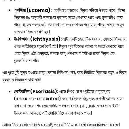
একজিমা (Eczema):
একজিমার কারণেও স্কিন শুকিয়ে উঠতে পারে। শিশুর
স্কিনের রঙ অনুযায়ী লালচে বা র‍্যাশের মতো দেখাতে পারে এবং চুলকানিও হতে
পারে। জন্মের পরপর এটি কম দেখা গেলেও শৈশবের পরে হতে পারে। সাধারণত মুখ
বা মাথার স্কিনে বেশি হয়।
ইচথিওসিস (Ichthyosis):
এটি একটি জেনেটিক সমস্যা, যেখানে স্কিনের
ওপর অতিরিক্ত স্তর তৈরি হয়। স্কিন প্লাস্টিকের আবরণের মতো দেখাতে পারে।
এতে স্কিন ওঠা, শুষ্কতা, লালচে ভাব, খসখসে বা আঁশের মতো স্কিন এবং
চুলকানি হতে পারে।
এর পুরোপুরি সুস্থ হওয়ার জন্য কোনো চিকিৎসা নেই, তবে নিয়মিত স্কিনের যত্ন ও ক্রিম
ব্যবহারে নিয়ন্ত্রণে রাখা যায়।
সোরিয়াসিস (Psoriasis):
এতে শিশুর রোগ প্রতিরোধ ব্যবস্থার
(immune-mediated) কারণে স্কিনে উঁচু, পুরু, রূপালী আঁশের মতো
দাগ দেখা দেয়। শিশুর অনেকদিন পরও ডায়াপার র‍্যাশ, ক্র্যাডল ক্যাপ বা ইস্ট
ইনফেকশন থাকলে, এটি সোরিয়াসিসের লক্ষণ হতে পারে।
সোরিয়াসিসের কোনো প্রতিকার নেই, তবে এটি নিয়ন্ত্রণে রাখার জন্য চিকিৎসা রয়েছে।