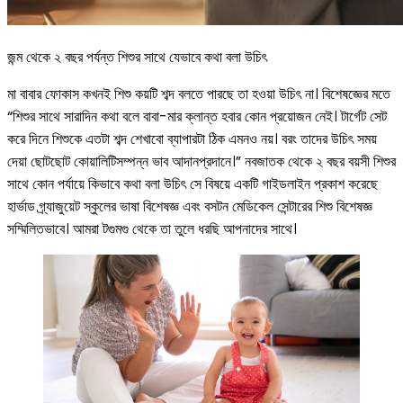
জন্ম থেকে ২ বছর পর্যন্ত শিশুর সাথে যেভাবে কথা বলা উচিৎ
মা বাবার ফোকাস কখনই শিশু কয়টি শব্দ বলতে পারছে তা হওয়া উচিৎ না। বিশেষজ্ঞের মতে
“শিশুর সাথে সারাদিন কথা বলে বাবা-মার ক্লান্ত হবার কোন প্রয়োজন নেই। টার্গেট সেট
করে দিনে শিশুকে এতটা শব্দ শেখাবো ব্যাপারটা ঠিক এমনও নয়। বরং তাদের উচিৎ সময়
দেয়া ছোটছোট কোয়ালিটিসম্পন্ন ভাব আদানপ্রদানে।” নবজাতক থেকে ২ বছর বয়সী শিশুর
সাথে কোন পর্যায়ে কিভাবে কথা বলা উচিৎ সে বিষয়ে একটি গাইডলাইন প্রকাশ করেছে
হার্ভাড গ্র্যাজুয়েট স্কুলের ভাষা বিশেষজ্ঞ এবং বসটন মেডিকেল সেন্টারের শিশু বিশেষজ্ঞ
সম্মিলিতভাবে। আমরা টগুমগু থেকে তা তুলে ধরছি আপনাদের সাথে।