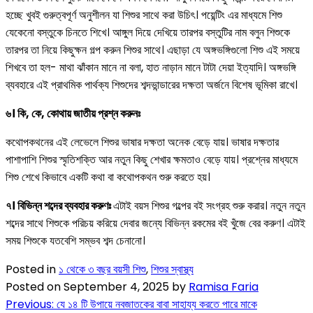
হচ্ছে খুবই গুরুত্বপূর্ণ অনুশীলন যা শিশুর সাথে করা উচিৎ। পয়েন্টিং এর মাধ্যমে শিশু
যেকেনো বস্তুকে চিনতে শিখে। আঙ্গুল দিয়ে দেখিয়ে তারপর বস্তুটির নাম বলুন শিশুকে
তারপর তা নিয়ে কিছুক্ষন গল্প করুন শিশুর সাথে। এছাড়া যে অঙ্গভঙ্গিগুলো শিশু এই সময়ে
শিখবে তা হল- মাথা ঝাঁকান মানে না বলা, হাত নাড়ান মানে টাটা দেয়া ইত্যাদি। অঙ্গভঙ্গি
ব্যবহারে এই প্রাথমিক পার্থক্য শিশুদের শব্দভান্ডারের দক্ষতা অর্জনে বিশেষ ভূমিকা রাখে।
৬। কি, কে, কোথায় জাতীয় প্রশ্ন করুনঃ
কথোপকথনের এই লেভেলে শিশুর ভাষার দক্ষতা অনেক বেড়ে যায়। ভাষার দক্ষতার
পাশাপাশি শিশুর স্মৃতিশক্তি আর নতুন কিছু শেখার ক্ষমতাও বেড়ে যায়। প্রশ্নের মাধ্যমে
শিশু শেখে কিভাবে একটি কথা বা কথোপকথন শুরু করতে হয়।
৭। বিভিন্ন শব্দের ব্যবহার করুণঃ
এটাই বয়স শিশুর গল্পের বই সংগ্রহ শুরু করার। নতুন নতুন
শব্দের সাথে শিশুকে পরিচয় করিয়ে দেবার জন্যে বিভিন্ন রকমের বই খুঁজে বের করুণ। এটাই
সময় শিশুকে যতবেশি সম্ভব শব্দ চেনানো।
Posted in
১ থেকে ৩ বছর বয়সী শিশু
,
শিশুর স্বাস্থ্য
Posted on
September 4, 2025
by
Ramisa Faria
Previous:
যে ১৪ টি উপায়ে নবজাতকের বাবা সাহায্য করতে পারে মাকে