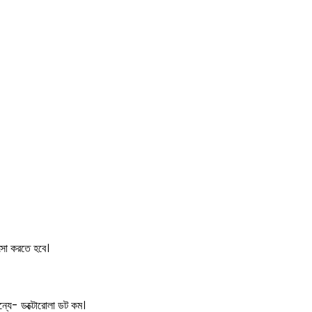
িৎসা করতে হবে।
ন্যে- ডক্টোরোলা ডট কম।