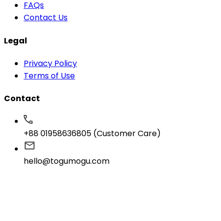
FAQs
Contact Us
Legal
Privacy Policy
Terms of Use
Contact
+88 01958636805 (Customer Care)
hello@togumogu.com
House 9, Sonargaon Janapath Road, Sector 12, Utta
Copyright © 2026 ToguMogu All rights reserved.