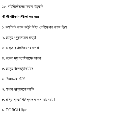
১০. পাইরিডক্সিনের অভাব ইত্যাদি।
কী কী পরীক্ষা-নিরীক্ষা করা হয়ঃ
১. কমপ্লিট ব্লাড কাউন্ট উইদ পেরিফেরাল ব্লাড ফিল্ম
২. রক্তে গ্লুকোজের মাত্রা
৩. রক্তে ক্যালসিয়ামের মাত্রা
৪. রক্তে ম্যাগনেসিয়ামের মাত্রা
৫. রক্তে ইলেক্ট্রোলাইটস
৬. সিএসএফ স্টাডি
৭. মাথার আল্ট্রাসনোগ্রাফি
৮. মস্তিষ্কের সিটি স্ক্যান বা এম আর আই।
৯. TORCH স্ক্রিন