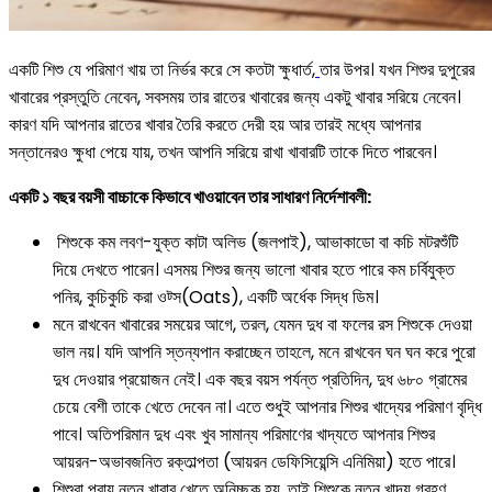
একটি শিশু যে পরিমাণ খায় তা নির্ভর করে সে কতটা ক্ষুধার্ত,
তার উপর। যখন শিশুর দুপুরের
খাবারের প্রস্তুতি নেবেন, সবসময় তার রাতের খাবারের জন্য একটু খাবার সরিয়ে নেবেন।
কারণ যদি আপনার রাতের খাবার তৈরি করতে দেরী হয় আর তারই মধ্যে আপনার
সন্তানেরও ক্ষুধা পেয়ে যায়, তখন আপনি সরিয়ে রাখা খাবারটি তাকে দিতে পারবেন।
একটি ১ বছর বয়সী বাচ্চাকে কিভাবে খাওয়াবেন তার সাধারণ নির্দেশাবলী:
শিশুকে কম লবণ-যুক্ত কাটা অলিভ (জলপাই), আভাকাডো বা কচি মটরশুঁটি
দিয়ে দেখতে পারেন। এসময় শিশুর জন্য ভালো খাবার হতে পারে কম চর্বিযুক্ত
পনির, কুচিকুচি করা ওট্স(Oats), একটি অর্ধেক সিদ্ধ ডিম।
মনে রাখবেন খাবারের সময়ের আগে, তরল, যেমন দুধ বা ফলের রস শিশুকে দেওয়া
ভাল নয়। যদি আপনি স্তন্যপান করাচ্ছেন তাহলে, মনে রাখবেন ঘন ঘন করে পুরো
দুধ দেওয়ার প্রয়োজন নেই। এক বছর বয়স পর্যন্ত প্রতিদিন, দুধ ৬৮০ গ্রামের
চেয়ে বেশী তাকে খেতে দেবেন না। এতে শুধুই আপনার শিশুর খাদ্যের পরিমাণ বৃদ্ধি
পাবে। অতিপরিমান দুধ এবং খুব সামান্য পরিমাণের খাদ্যতে আপনার শিশুর
আয়রন-অভাবজনিত রক্তাল্পতা (আয়রন ডেফিসিয়েন্সি এনিমিয়া) হতে পারে।
শিশুরা প্রায় নতুন খাবার খেতে অনিচ্ছুক হয়, তাই শিশুকে নতুন খাদ্য গ্রহণ