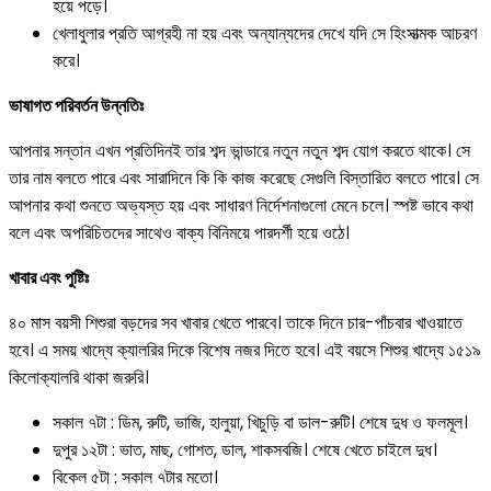
হয়ে পড়ে।
খেলাধুলার প্রতি আগ্রহী না হয় এবং অন্যান্যদের দেখে যদি সে হিংসাত্মক আচরণ
করে।
ভাষাগত পরিবর্তন উন্নতিঃ
আপনার সন্তান এখন প্রতিদিনই তার শব্দ ভান্ডারে নতুন নতুন শব্দ যোগ করতে থাকে। সে
তার নাম বলতে পারে এবং সারাদিনে কি কি কাজ করেছে সেগুলি বিস্তারিত বলতে পারে। সে
আপনার কথা শুনতে অভ্যস্ত হয় এবং সাধারণ নির্দেশনাগুলো মেনে চলে। স্পষ্ট ভাবে কথা
বলে এবং অপরিচিতদের সাথেও বাক্য বিনিময়ে পারদর্শী হয়ে ওঠে।
খাবার এবং পুষ্টিঃ
৪০ মাস বয়সী শিশুরা বড়দের সব খাবার খেতে পারবে। তাকে দিনে চার-পাঁচবার খাওয়াতে
হবে। এ সময় খাদ্যে ক্যালরির দিকে বিশেষ নজর দিতে হবে। এই বয়সে শিশুর খাদ্যে ১৫১৯
কিলোক্যালরি থাকা জরুরি।
সকাল ৭টা : ডিম, রুটি, ভাজি, হালুয়া, খিচুড়ি বা ডাল-রুটি। শেষে দুধ ও ফলমূল।
দুপুর ১২টা : ভাত, মাছ, গোশত, ডাল, শাকসবজি। শেষে খেতে চাইলে দুধ।
বিকেল ৫টা : সকাল ৭টার মতো।