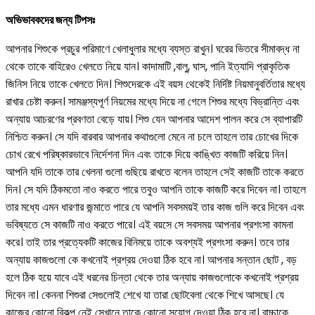
অভিভাবকদের জন্য টিপসঃ
আপনার শিশুকে প্রচুর পরিমাণে খেলাধুলার মধ্যে ব্যস্ত রাখুন। ঘরের ভিতরে সীমাবদ্ধ না
থেকে তাকে বাহিরেও খেলতে নিয়ে যান। কাদামাটি ,বালু, ঘাস, পানি ইত্যাদি প্রাকৃতিক
জিনিস নিয়ে তাকে খেলতে দিন। শিশুদেরকে এই বয়স থেকেই নির্দিষ্ট নিয়মানুবর্তিতার মধ্যে
রাখার চেষ্টা করুন। সামঞ্জস্যপূর্ণ নিয়মের মধ্যে দিয়ে না গেলে শিশুর মধ্যে বিভ্রান্তি এবং
অন্যায় আচরণের প্রবণতা বেড়ে যায়। শিশু যেন আপনার আদেশ পালন করে সে ব্যাপারটি
নিশ্চিত করুন। সে যদি বারবার আপনার কথাগুলো মেনে না চলে তাহলে তার চোখের দিকে
চোখ রেখে পরিষ্কারভাবে নির্দেশনা দিন এবং তাকে দিয়ে কাঙ্খিত কাজটি করিয়ে নিন।
আপনি যদি তাকে তার খেলনা গুলো গুছিয়ে রাখতে বলেন তাহলে সেই কাজটি তাকে করতে
দিন। সে যদি ঠিকমতো নাও করতে পারে তবুও আপনি তাকে কাজটি করে দিবেন না। তাহলে
তার মধ্যে এমন ধারণার জন্মাতে পারে যে আপনি সবসময়ই তার কাজ গুলি করে দিবেন এবং
ভবিষ্যতে সে কাজটি নাও করতে পারে। এই বয়সে সে সবসময় আপনার প্রশংসা কামনা
করে। তাই তার প্রত্যেকটি কাজের বিনিময়ে তাকে অবশ্যই প্রশংসা করুন। তবে তার
অন্যায় কাজগুলো কে কখনোই প্রশ্রয় দেওয়া ঠিক হবে না। আপনার সন্তান ছোট , বড়
হলে ঠিক হয়ে যাবে এই ধরনের চিন্তা থেকে তার অন্যায় কাজগুলোকে কখনোই প্রশ্রয়
দিবেন না। কেননা শিশুরা সেগুলোই শেখে যা তারা ছোটবেলা থেকে শিখে আসছে। যে
কাজের কোনো বিকল্প নেই সেখানে তাকে কোনো সুযোগ দেওয়া ঠিক হবে না। বাচ্চাকে