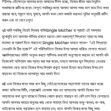
স্ট্টিপসঃ এইক্ষেত্রে আপনার জন্য আমাদের টিপস হচ্ছে, নিজের জীবন আর দৈনন্দিন
সবকাজকে রুটিনের মধ্যে ফেলুন। সবকিছুর জন্য আলাদা আলদা সময় ভাগ করে নিন। কখন
বাচ্চারা খাবে, স্কুলে যাবে, ঘুমাবে, আপনি কখন কোন কাজটা করবেন। সুবিধা অনুযায়ী রুটিন
করুন এবং তা মেনে চলুন।
২।
আমি সবকিছু নিয়েই দ্বিধায় থাকিSingle Mother রা প্রায়ই এই সমস্যার
মুখোমুখি হন। আপনার পার্টনার থাকলে হয়তো কোন গুরুত্বপূর্ণ সিদ্ধান্ত গ্রহণের সময়
মতামত বা পরামর্শ দিতে পারতেন। Single Mother ভাবতে পারেন- “এই সিদ্ধান্ত
নেওয়াটা কি ঠিক হচ্ছে?” এই পরিস্থিতিতে নিজের উপর আস্থা হারিয়ে ফেলতে পারেন।
আত্মবিশ্বাসেরও ঘাটতি অনুভব করতে পাটিপসঃ কখনোই অনুশোচনা করবেন না। আপনি যদি
নিজেকেই অবিশ্বাস আর প্রশ্ন করা শুরু করেন, তাহলে আপনার ভুল সিদ্ধান্ত নেওয়ার
সম্ভাবনা বেড়ে যাবে। নিজের উপর বিশ্বাস রাখুন। অযথা চিন্তা করে নিজের উপর চাপ
বাড়াবেন না। নিজেকে ভালবাসুন আর সমর্থন দিন।
৩।
এখন নিজের জন্য সময় বলে কিছু নেই!ছেলেমেয়ের পড়াশোনা! তাদের খরচ! ঘরের
কাজ! অফিসের মিটিং, প্রোজেক্ট! এতকাজ আর এত ব্যস্ততায় আপনি নিজের শখ-
আহ্লাদের কথা ভুলে যাচ্ছেন। নিজের খেয়াল রাখতে পারছেন না। বেশি চাপ নিয়ে ফেলছেন।
আপনি আপনার কাছের মানুষের কাছ থেকে সাহায্য নিন। আপনার বন্ধু-বান্ধব, মা-বাবা,
ভাইবোনের কাছে প্রয়োজন হলে সাহায্য চান, যাতে আপনি নিজের জন্য কিছু সময়