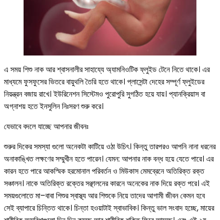
এ সময় শিশু নাক আর শ্বাসনালীর সাহায্যে অ্যামনিওটিক ফ্লুইড টেনে নিতে থাকে। এর
মাধ্যমে ফুসফুসের ভিতরে বায়ুথলি তৈরি হতে থাকে। প্লাসেন্টা দেহের সম্পূর্ণ ফ্লুইডের
নিয়ন্ত্রন বজায় রাখে। ইউরিনেশন সিস্টেমও পুরোপুরি সুগঠিত হয়ে যায়। প্যানক্রিয়াস বা
অগ্নাশয় হতে ইনসুলিন নিঃসরণ শুরু করে।
যেভাবে বদলে যাচ্ছে আপনার জীবনঃ
শুরুর দিকের সমস্যা গুলো অনেকটা কাটিয়ে ওঠা উচিৎ। কিন্তু তারপরও আপনি নানা ধরনের
অনাকাঙ্খিত লক্ষণের সম্মুখীন হতে পারেন। যেমন: আপনার নাক বন্ধ হয়ে যেতে পারে। এর
কারন হতে পারে আকস্মিক হরমোনাল পরিবর্তন ও মিউকাস মেমব্রেনে অতিরিক্ত রক্ত
সঞ্চালন। নাকে অতিরিক্ত রক্তের সঞ্ছালনের কারনে অনেকের নাক দিয়ে রক্ত পরে। এই
সময়গুলোতে মা–বাবা শিশুর স্বাস্থ্য আর শিশুকে নিয়ে তাদের আগামী জীবন কেমন হবে
সেই ব্যাপারে চিন্তিত থাকে। চিন্তা হওয়াটাই স্বাভাবিক। কিন্তু ভাল সংবাদ হচ্ছে, মায়ের