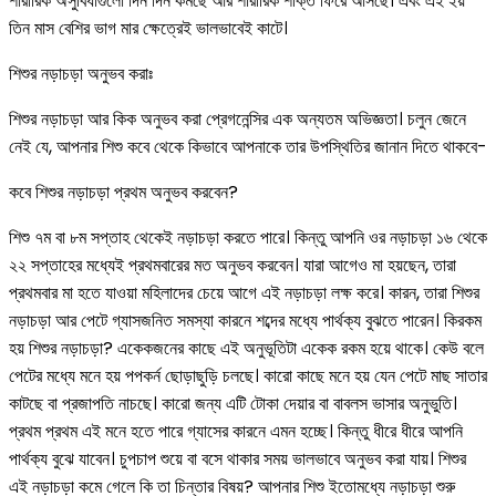
শারীরিক অসুবিধাগুলো দিন দিন কমছে আর শারীরিক শক্তি ফিরে আসছে। এবং এই ২য়
তিন মাস বেশির ভাগ মার ক্ষেত্রেই ভালভাবেই কাটে।
শিশুর নড়াচড়া অনুভব করাঃ
শিশুর নড়াচড়া আর কিক অনুভব করা প্রেগনেন্সির এক অন্যতম অভিজ্ঞতা। চলুন জেনে
নেই যে, আপনার শিশু কবে থেকে কিভাবে আপনাকে তার উপস্থিতির জানান দিতে থাকবে-
কবে শিশুর নড়াচড়া প্রথম অনুভব করবেন?
শিশু ৭ম বা ৮ম সপ্তাহ থেকেই নড়াচড়া করতে পারে। কিন্তু আপনি ওর নড়াচড়া ১৬ থেকে
২২ সপ্তাহের মধ্যেই প্রথমবারের মত অনুভব করবেন। যারা আগেও মা হয়ছেন, তারা
প্রথমবার মা হতে যাওয়া মহিলাদের চেয়ে আগে এই নড়াচড়া লক্ষ করে। কারন, তারা শিশুর
নড়াচড়া আর পেটে গ্যাসজনিত সমস্যা কারনে শব্দের মধ্যে পার্থক্য বুঝতে পারেন। কিরকম
হয় শিশুর নড়াচড়া? একেকজনের কাছে এই অনুভূতিটা একেক রকম হয়ে থাকে। কেউ বলে
পেটের মধ্যে মনে হয় পপকর্ন ছোড়াছুড়ি চলছে। কারো কাছে মনে হয় যেন পেটে মাছ সাতার
কাটছে বা প্রজাপতি নাচছে। কারো জন্য এটি টোকা দেয়ার বা বাবলস ভাসার অনুভুতি।
প্রথম প্রথম এই মনে হতে পারে গ্যাসের কারনে এমন হচ্ছে। কিন্তু ধীরে ধীরে আপনি
পার্থক্য বুঝে যাবেন। চুপচাপ শুয়ে বা বসে থাকার সময় ভালভাবে অনুভব করা যায়। শিশুর
এই নড়াচড়া কমে গেলে কি তা চিন্তার বিষয়? আপনার শিশু ইতোমধ্যে নড়াচড়া শুরু