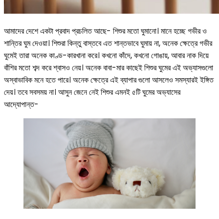
আমাদের দেশে একটা প্রবাদ প্রচলিত আছে- শিশুর মতো ঘুমানো। মানে হচ্ছে গভীর ও
শান্তির ঘুম দেওয়া। শিশুরা কিন্তু বাস্তবে এত শান্তভাবে ঘুমায় না, অনেক ক্ষেত্রে গভীর
ঘুমেই তারা অনেক কাণ্ড-কারখানা করে। কখনো কাঁদে, কখনো গোঙায়, আবার নাক দিয়ে
বাঁশির মতো শব্দ করে শ্বাসও নেয়। অনেক বাবা-মার কাছেই শিশুর ঘুমের এই অভ্যাসগুলো
অস্বাভাবিক মনে হতে পারে। অনেক ক্ষেত্রে এই ব্যাপার গুলো আসলেও সমস্যারই ইঙ্গিত
দেয়। তবে সবসময় না। আসুন জেনে নেই শিশুর এমনই ৫টি ঘুমের অভ্যাসের
আদ্যোপান্ত-