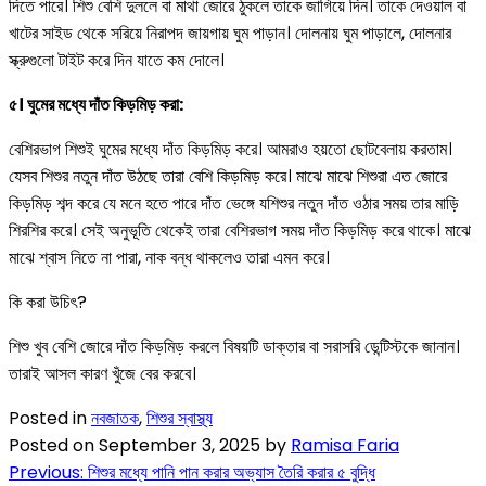
দিতে পারে। শিশু বেশি দুললে বা মাথা জোরে ঠুকলে তাকে জাগিয়ে দিন। তাকে দেওয়াল বা
খাটের সাইড থেকে সরিয়ে নিরাপদ জায়গায় ঘুম পাড়ান। দোলনায় ঘুম পাড়ালে, দোলনার
স্ক্রুগুলো টাইট করে দিন যাতে কম দোলে।
৫। ঘুমের মধ্যে দাঁত কিড়মিড় করা:
বেশিরভাগ শিশুই ঘুমের মধ্যে দাঁত কিড়মিড় করে। আমরাও হয়তো ছোটবেলায় করতাম।
যেসব শিশুর নতুন দাঁত উঠছে তারা বেশি কিড়মিড় করে। মাঝে মাঝে শিশুরা এত জোরে
কিড়মিড় শব্দ করে যে মনে হতে পারে দাঁত ভেঙ্গে যশিশুর নতুন দাঁত ওঠার সময় তার মাড়ি
শিরশির করে। সেই অনুভূতি থেকেই তারা বেশিরভাগ সময় দাঁত কিড়মিড় করে থাকে। মাঝে
মাঝে শ্বাস নিতে না পারা, নাক বন্ধ থাকলেও তারা এমন করে।
কি করা উচিৎ?
শিশু খুব বেশি জোরে দাঁত কিড়মিড় করলে বিষয়টি ডাক্তার বা সরাসরি ডেন্টিস্টকে জানান।
তারাই আসল কারণ খুঁজে বের করবে।
Posted in
নবজাতক
,
শিশুর স্বাস্থ্য
Posted on
September 3, 2025
by
Ramisa Faria
Previous:
শিশুর মধ্যে পানি পান করার অভ্যাস তৈরি করার ৫ বুদ্ধি