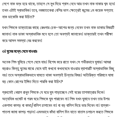
লেগে নাক বন্ধ হয়ে থাকে, তাহলে সে মুখ দিয়ে শ্বাস নেবে আর তখন নাক দাকার শব্দ হবে।
তখন এটাই স্বাভাবিক। তবে, নবজাতকেরা বেশির ভাগ ক্ষেত্রেই জন্মের ১ম কয়েক সপ্তাহ
নাক ডাকেকি করা উচিত?
যখন শিশুকে ডাক্তারের কাছে রেগুলার চেক-আপের জন্য নেবেন তখন নাক ডাকার বিষয়টি
জানান। নাক ডাকা অস্বাভাবিক মনে হলে তো অবশ্যই জানাবেন। ডাক্তারই তখন পরীক্ষা
করে আসল সমস্যা বের করবেন।
৩। ঘুমের মধ্যে ঘেমে যাওয়াঃ
অনেক শিশু ঘুমিয়ে গেলে ঘেমে যায়। বিশেষ করে রাতে যখন সে গভীরভাবে ঘুমায়। আমরা
বড়রাও কিন্তু ঘুমের মাঝে ঘেমে যাই কখনো কখনঘেমে যাওয়ার ব্যাপারটি অস্বাভাবিক কিছু
নয়। তবে অস্বাভাবিকভাবে ঘামতে থাকা অবশ্যই চিন্তার বিষয়। অতিরিক্ত পরিমানে ঘামা
বড় কোন রোগের ইঙ্গিত দিতে পারকি করা উচিৎ?
প্রথমেই খেয়াল রাখুন শিশুকে যে ঘরে ঘুম পাড়াচ্ছেন সেই ঘরের তাপমাত্রার দিকে।
অত্যধিক গুমোট বা গরম ঘরে শিশুকে ঘুম পারাবেন না। শিশু যখন ঘুমাবে তখন তার উপর
একগাদা কাপড় বা কাথা/বালিশ চাপাবেন না। বা বড় বালিশ দিয়ে ভার দিবেন না। হাল্কা-
পাতলা জামা কাপড় পড়ান। এমনভাবে কাঁথা বালিশ দিন যাতে বাতাস চলাচল করতে শিশুকে