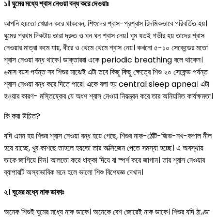
১। ঘুমের মধ্যে শ্বাস নেওয়া বন্ধ করে দেওয়াঃ
আপনি হয়তো খেয়াল করে থাকবেন, শিশুদের শ্বাস-প্রশ্বাস রিদমিকভাবে পরিবর্তিত হয়।
ঘুমের প্রথম দিকটায় তারা দ্রুত ও ঘন ঘন শ্বাস নেয়। ঘুম যতই গভীর হয় তাদের শ্বাস
নেওয়ার মাত্রা কমে যায়, ধীরে ও থেমে থেমে শ্বাস নেয়। কখনো ৫-১০ সেকেন্ডের মতো
শ্বাস নেওয়া বন্ধ থাকে। ডাক্তাররা একে periodic breathing বলে থাকেন।
৬মাস বয়স পর্যন্ত সব শিশুর মাঝেই এটা তবে কিছু কিছু ক্ষেত্রে শিশু ২০ সেকেন্ড পর্যন্ত
শ্বাস নেওয়া বন্ধ করে দিতে পারে। একে বলা হয় central sleep apnea। এটা
হওয়ার কারণ- মস্তিষ্কের যে অংশ শ্বাস নেওয়া নিয়ন্ত্রন করে তার অনিয়মিত কার্যক্ষমতা।
কি করা উচিত?
যদি এমন হয় শিশুর শ্বাস নেওয়া বন্ধ হয়ে গেছে, শিশুর নাক-ঠোঁট-জিভ-নখ-কপাল নীল
হয়ে যাচ্ছে, খুব কাশছে তাহলে হয়তো তার অক্সিজেন পেতে সমস্যা হচ্ছে। এ অবস্থায়
তাকে জাগিয়ে দিন। আলতো করে ধাক্কা দিয়ে বা স্পর্শ করে জাগান। তার শ্বাস নেওয়ার
ব্যাপারটি অস্বাভাবিক মনে হলে ভালো শিশু বিশেষজ্ঞ দেখান।
২। ঘুমের মধ্যে নাক ডাকাঃ
অনেক শিশুই ঘুমের মধ্যে নাক ডাকে। অনেকে বেশ জোরেই নাক ডাকে। শিশুর যদি ঠাণ্ডা